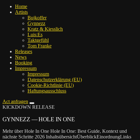
Home
Artists
Buj­kof­fer
Gyn­nezz
Kratz & Kiesslich
Luis:Es
Takt­ge­fühl
Tom Fran­ke
Releases
News
Boo­king
Impres­sum
Impres­sum
Daten­schutz­er­klä­rung (EU)
Coo­kie-Rich­t­­li­­nie (EU)
Haf­tungs­aus­schluss
Act anfragen
KICKDOWN RELEASE
GYN­NEZZ — HOLE IN ONE
Mehr über Hole In One Hole In One: Best Guide, Kontext und
nächste Schritte 2026 InhaltsübersichtÜberblickEinordnungLinks