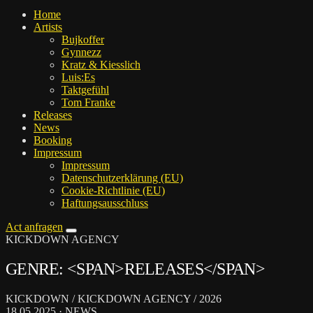
Home
Artists
Buj­kof­fer
Gyn­nezz
Kratz & Kiesslich
Luis:Es
Takt­ge­fühl
Tom Fran­ke
Releases
News
Boo­king
Impres­sum
Impres­sum
Daten­schutz­er­klä­rung (EU)
Coo­kie-Rich­t­­li­­nie (EU)
Haf­tungs­aus­schluss
Act anfragen
KICKDOWN AGENCY
GENRE: <SPAN>RELEASES</SPAN>
KICKDOWN / KICKDOWN AGENCY / 2026
18.05.2025 · NEWS